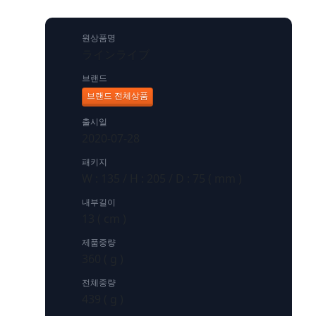
원상품명
ラインライブ
브랜드
브랜드 전체상품
출시일
2020-07-28
패키지
W : 135 / H : 205 / D : 75 ( mm )
내부길이
13 ( cm )
제품중량
360 ( g )
전체중량
439 ( g )