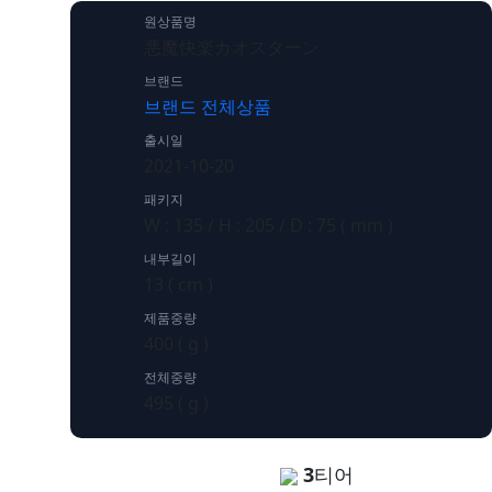
원상품명
悪魔快楽カオスターン
브랜드
브랜드 전체상품
출시일
2021-10-20
패키지
W : 135 / H : 205 / D : 75 ( mm )
내부길이
13 ( cm )
제품중량
400 ( g )
전체중량
495 ( g )
3
티어