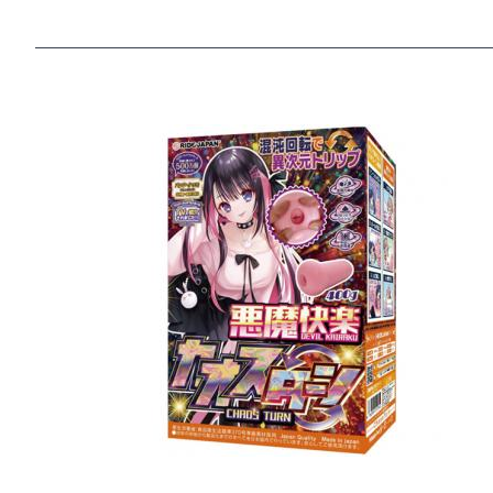
악마 쾌락 카오스 턴