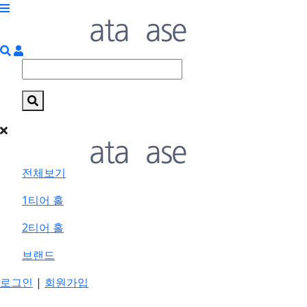
전체보기
1티어 홀
2티어 홀
브랜드
로그인
|
회원가입