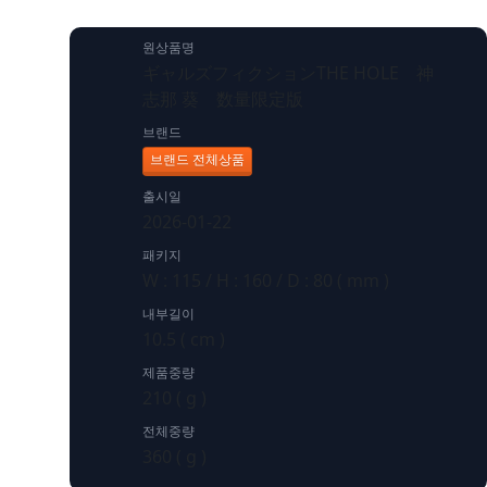
원상품명
ギャルズフィクションTHE HOLE 神
志那 葵 数量限定版
브랜드
브랜드 전체상품
출시일
2026-01-22
패키지
W : 115 / H : 160 / D : 80 ( mm )
내부길이
10.5 ( cm )
제품중량
210 ( g )
전체중량
360 ( g )