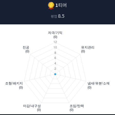
1
티어
8.5
평점