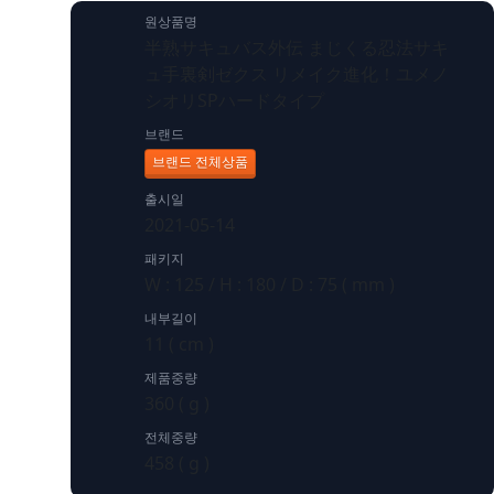
원상품명
半熟サキュバス外伝 まじくる忍法サキ
ュ手裏剣ゼクス リメイク進化！ユメノ
シオリSPハードタイプ
브랜드
브랜드 전체상품
출시일
2021-05-14
패키지
W : 125 / H : 180 / D : 75 ( mm )
내부길이
11 ( cm )
제품중량
360 ( g )
전체중량
458 ( g )