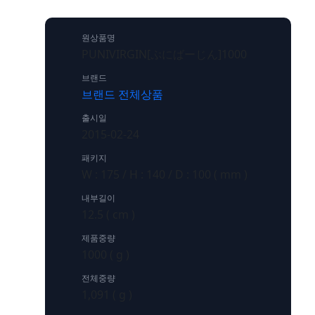
원상품명
PUNIVIRGIN[ぷにばーじん]1000
브랜드
브랜드 전체상품
출시일
2015-02-24
패키지
W : 175 / H : 140 / D : 100 ( mm )
내부길이
12.5 ( cm )
제품중량
1000 ( g )
전체중량
1,091 ( g )