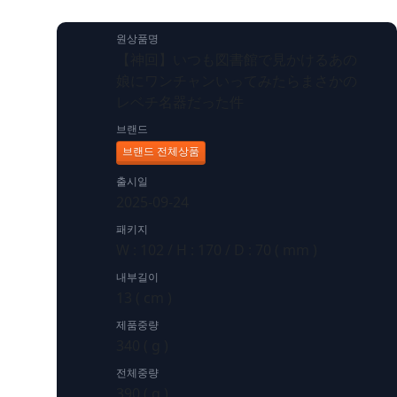
원상품명
【神回】いつも図書館で見かけるあの
娘にワンチャンいってみたらまさかの
レベチ名器だった件
브랜드
브랜드 전체상품
출시일
2025-09-24
패키지
W : 102 / H : 170 / D : 70 ( mm )
내부길이
13 ( cm )
제품중량
340 ( g )
전체중량
390 ( g )