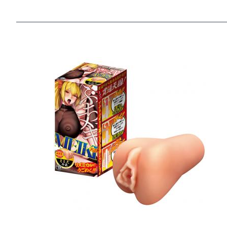
부치누키 명기 미미즈 센비키