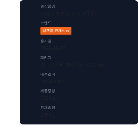
원상품명
ぶちヌキ名器 ミミズ千匹
브랜드
브랜드 전체상품
출시일
2025-10-17
패키지
W : 70 / H : 150 / D : 70 ( mm )
내부길이
18.5 ( cm )
제품중량
185 ( g )
전체중량
225 ( g )