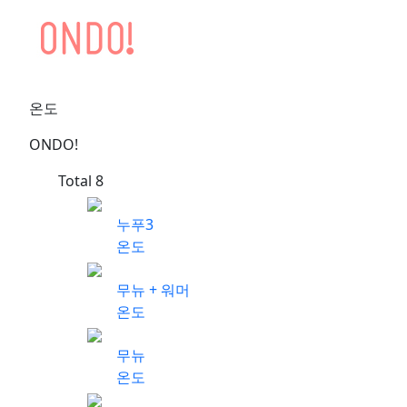
온도
ONDO!
Total
8
누푸3
온도
무뉴 + 워머
온도
무뉴
온도